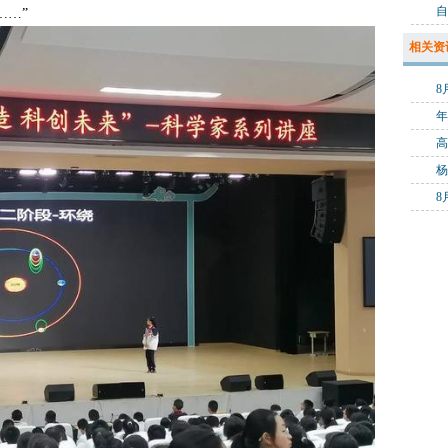
自
……”
相关资
年
8