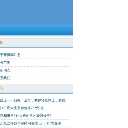
类
于新博88注册
务范围
新动态
系我们
讯
高血压——我有一金方，助你轻松降压，勿要错过
月4日周大生黄金价格732元/克
正和田玉! 什么样的玉才能叫好玉?
北第二师范学院慰问暑期“三下乡”志愿者