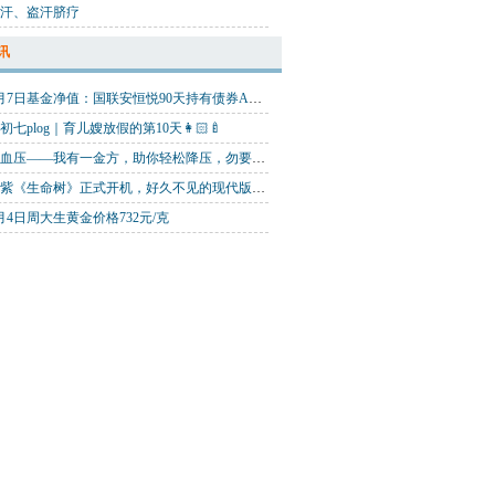
汗、盗汗脐疗
讯
8月7日基金净值：国联安恒悦90天持有债券A最新净值1.0877，涨0.01%
初七plog｜育儿嫂放假的第10天👩🏻‍🍼
高血压——我有一金方，助你轻松降压，勿要错过
杨紫《生命树》正式开机，好久不见的现代版紫妹
月4日周大生黄金价格732元/克