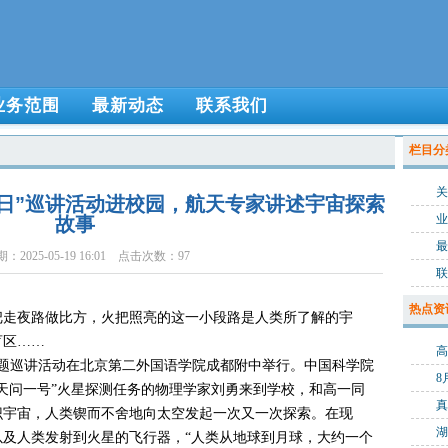
业务范围
最新动态
联系我们
栏目分
关
日”巡讲活动进校园，航天专家讲述宇宙探索
业
故事
最
2025-05-19 16:01 点击次数：97
联
热点资
把走夜路做比方，火把照亮的这一小段路是人类所了解的宇
盲区……
主题巡讲活动在北京第二外国语学院成都附中举行。中国科学院
8
天问一号”火星探测任务的物理学家刘勇来到学校，和高一同
真
识宇宙，人类锲而不舍地向太空发起一次又一次探索。在现
湖
及人类发射到火星的飞行器，“人类从地球到月球，大约一个