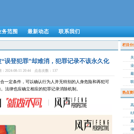
业务范围
最新动态
联系我们
栏目分
关
“误登犯罪”却难消，犯罪记录不该永久化
业
2024-08-11 20:44 点击次数：137
最
符合一定条件，可以确认行为人并无特别的人身危险和再犯可
联
除。法律也应确立相应的犯罪记录消除机制。
热点资
8
真
湖