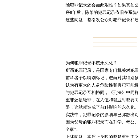
除犯罪记录还会如此艰难？如果真如公
序8年后，陈某的犯罪记录依旧在系统
这些问题，都引发公众对犯罪记录和
为何犯罪记录不该永久化？
所谓犯罪记录，是国家专门机关对犯
前科者予以特别标记，进而对其特别
认为有更大的人身危险性和再犯可能
与犯罪记录互相协同，《刑法》中同
重罪还是轻罪，在入伍和就业时都要
限，这就就造成了前科影响的永久化
实践中，犯罪记录的影响早已弥散出
因为父母的犯罪记录而在升学、考公、
全家”。
上述问题，本质上反映的都是重刑主