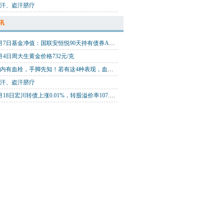
汗、盗汗脐疗
讯
8月7日基金净值：国联安恒悦90天持有债券A最新净值1.0877，涨0.01%
月4日周大生黄金价格732元/克
体内有血栓，手脚先知！若有这4种表现，血管可能堵塞了
汗、盗汗脐疗
4月18日宏川转债上涨0.01%，转股溢价率107.07%