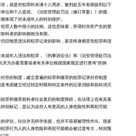
封存，就是对犯罪时未满十八周岁、被判处五年有期徒刑以下
何单位和个人提供。《治安管理处罚法（修订草案）》的规
疑都体现了对未成年人的特别保护。
占犯罪人数中很小的比例。这也意味着，所谓封存所产生的禁
罪前科者的影响都相当有限。
者仍旧饱受违法和犯罪记录的影响，甚至终身都背负犯罪和违
对未成年人违法和犯罪，《刑事诉讼法》和《治安管理处罚法
机关为办案需要或者有关单位根据国家规定进行查询”的例
录封存的制度，建立普遍的轻罪和微罪的犯罪记录封存制度
旧是考虑建立经过特定时限和特定条件的记录消除和前科消灭
除轻罪和微罪前科者社会复归的制度障碍，在法理上也有其基
以特别标记，是认为这些人有更高的人身危险性和再犯可能
性的评估，往往并无科学依据，也并不容易被理性作出。很多
和犯罪行为人的人身危险和再犯可能都会被过度夸大，特别预
的口实。