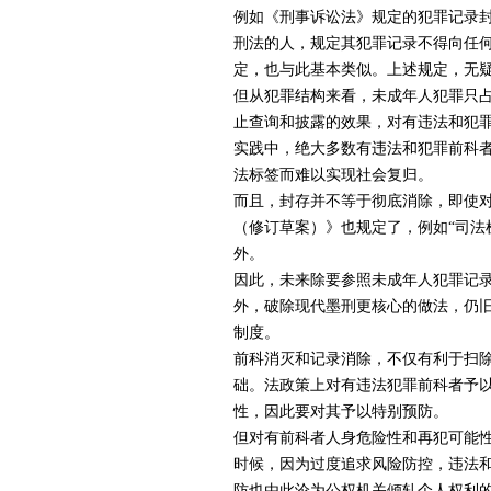
例如《刑事诉讼法》规定的犯罪记录
刑法的人，规定其犯罪记录不得向任
定，也与此基本类似。上述规定，无
但从犯罪结构来看，未成年人犯罪只
止查询和披露的效果，对有违法和犯
实践中，绝大多数有违法和犯罪前科
法标签而难以实现社会复归。
而且，封存并不等于彻底消除，即使
（修订草案）》也规定了，例如“司法
外。
因此，未来除要参照未成年人犯罪记
外，破除现代墨刑更核心的做法，仍
制度。
前科消灭和记录消除，不仅有利于扫
础。法政策上对有违法犯罪前科者予
性，因此要对其予以特别预防。
但对有前科者人身危险性和再犯可能
时候，因为过度追求风险防控，违法
防也由此沦为公权机关倾轧个人权利