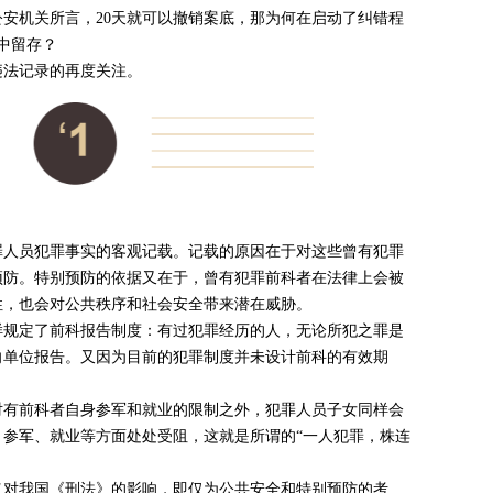
安机关所言，20天就可以撤销案底，那为何在启动了纠错程
中留存？
违法记录的再度关注。
罪人员犯罪事实的客观记载。记载的原因在于对这些曾有犯罪
预防。特别预防的依据又在于，曾有犯罪前科者在法律上会被
性，也会对公共秩序和社会安全带来潜在威胁。
样规定了前科报告制度：有过犯罪经历的人，无论所犯之罪是
向单位报告。又因为目前的犯罪制度并未设计前科的有效期
。
对有前科者自身参军和就业的限制之外，犯罪人员子女同样会
参军、就业等方面处处受阻，这就是所谓的“一人犯罪，株连
义对我国《刑法》的影响，即仅为公共安全和特别预防的考