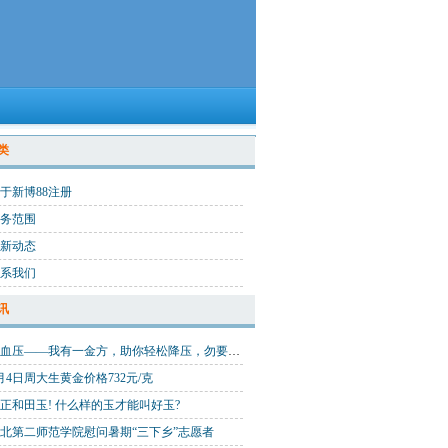
类
于新博88注册
务范围
新动态
系我们
讯
高血压——我有一金方，助你轻松降压，勿要错过
月4日周大生黄金价格732元/克
正和田玉! 什么样的玉才能叫好玉?
北第二师范学院慰问暑期“三下乡”志愿者